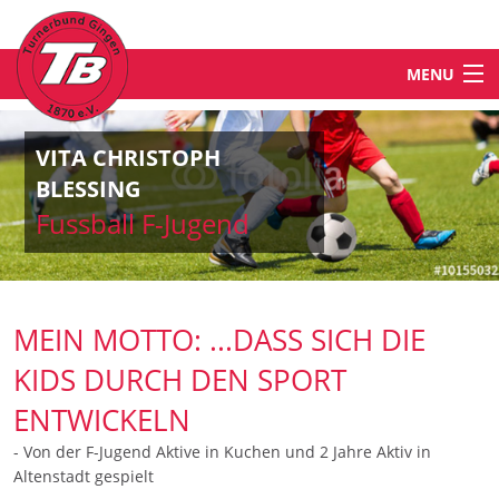
MENU
STARTSEITE
VITA CHRISTOPH
BLESSING
NEWS
Fussball F-Jugend
ABTEILUNGEN & ANGEBOTE
MEIN MOTTO: ...DASS SICH DIE
TB-WELT
KIDS DURCH DEN SPORT
ENTWICKELN
KONTAKT
- Von der F-Jugend Aktive in Kuchen und 2 Jahre Aktiv in
Altenstadt gespielt