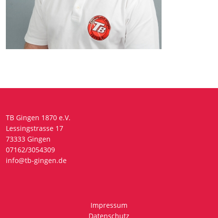
TB Gingen 1870 e.V.
Lessingstrasse 17
73333 Gingen
07162/3054309
info@tb-gingen.de
Impressum
Datenschutz