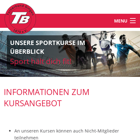
MENU
STARTSEITE
UNSERE SPORTKURSE IM
ÜBERBLICK
NEWS
Sport hält dich fit!
ABTEILUNGEN & ANGEBOTE
INFORMATIONEN ZUM
TB-WELT
KURSANGEBOT
KONTAKT
An unseren Kursen können auch Nicht-Mitglieder
teilnehmen