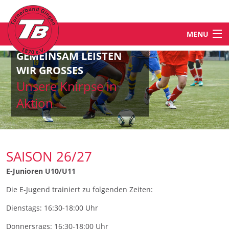
MENU
GEMEINSAM LEISTEN
STARTSEITE
WIR GROSSES
Unsere Knirpse in
NEWS
Aktion
ABTEILUNGEN & ANGEBOTE
SAISON 26/27
TB-WELT
E-Junioren U10/U11
Die E-Jugend trainiert zu folgenden Zeiten:
KONTAKT
Dienstags: 16:30-18:00 Uhr
Donnersrags: 16:30-18:00 Uhr