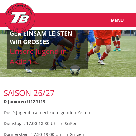
MENU
GEMEINSAM LEISTEN
STARTSEITE
WIR GROSSES
Unsere Jugend in
NEWS
Aktion
ABTEILUNGEN & ANGEBOTE
SAISON 26/27
TB-WELT
D Junioren U12/U13
Die D-Jugend trainiert zu folgenden Zeiten
KONTAKT
Dienstags: 17:00-18:30 Uhr in Süßen
Donnerstag: 17:30-19:00 Uhr in Gingen