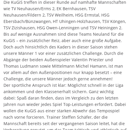
Die KuGiS treffen in dieser Runde auf namhafte Mannschaften
wie TV Neuhausen/Erms 2, EK Bernhausen, TSV
Neuhausen/Fildern 2, TSV Weilheim, HSG Ermstal, HSG
Ebersbach/Bünzwangen, HT Uhingen-Holzhausen, TSV Köngen,
TSV Zizishausen, HSG Owen-Lenningen und TSV Heiningen 2.
Bis auf wenige Ausnahmen sind diese Teams Neuland für die
KuGiS – ein zusätzlicher Reiz, aber auch eine große Aufgabe.
Doch auch hinsichtlich des Kaders in dieser Saison stehen
unsere Männer 1 vor einer zusätzlichen Challenge. Durch die
Abgänge der beiden Außenspieler Valentin Priester und
Thomas Ludmann sowie Mittelmann Michel Hamann, ist man
vor allem auf den Außenpositionen nur knapp besetzt – eine
Challenge, die unsere Männer jedoch gerne annehmen!
Der sportliche Anspruch ist klar: Möglichst schnell in der Liga
ankommen und den Klassenerhalt sichern. Ganz wichtig
dabei: Spaß daran finden, dass im Vergleich zu den letzten
Jahren nun wieder jedes Spiel Top-Leistungen erfordert. Dabei
wollen die KuGiS aus einer starken Abwehr das Tempospiel
nach vorne forcieren. Trainer Steffen Schäfer, der die
Mannschaft bereits seit der vergangenen Saison leitet, hat die
Vorbereitung genutzt, um das Team taktisch und athletisch auf