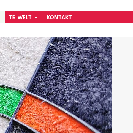
TB-WELT
KONTAKT
UNSER CREDO
GESCHÄFTSSTELLE
MITGLIEDSCHAFT
IMPRESSIONEN
VORSTAND
CLUBHAUS