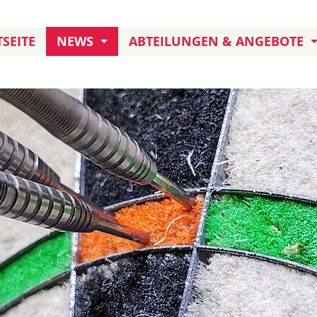
SEITE
NEWS
ABTEILUNGEN & ANGEBOTE
JUBILÄUM: 155 JAHRE TB
KURSANGEBOT
TERMINE UND AKTIONEN
KLETTERN
FREIWILLIGENDIENST
DARTS
TB IN ERITREA
HANDBALL AKTIVE
HANDBALL JUGEND
BOULE
FUSSBALL
TURNEN