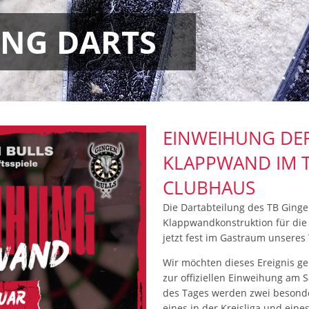
UNG DARTS
EINWEIHUNG DE
KLAPPWAND IM 
CLUBHAUS
Die Dartabteilung des TB Ginge
Klappwandkonstruktion für die 4
jetzt fest im Gastraum unseres 
Wir möchten dieses Ereignis ge
zur offiziellen Einweihung am S
des Tages werden zwei besonde
eines in der Kreisliga und eine