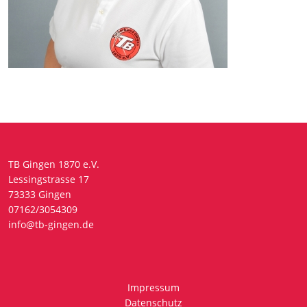
TB Gingen 1870 e.V.
Lessingstrasse 17
73333 Gingen
07162/3054309
info@tb-gingen.de
Impressum
Datenschutz