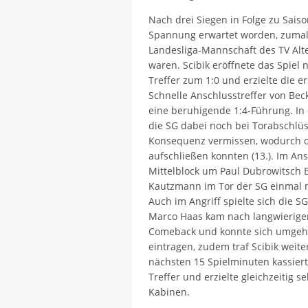
Nach drei Siegen in Folge zu Sai
Spannung erwartet worden, zumal
Landesliga-Mannschaft des TV Alte
waren. Scibik eröffnete das Spiel
Treffer zum 1:0 und erzielte die e
Schnelle Anschlusstreffer von Bec
eine beruhigende 1:4-Führung. In
die SG dabei noch bei Torabschlü
Konsequenz vermissen, wodurch di
aufschließen konnten (13.). Im An
Mittelblock um Paul Dubrowitsch 
Kautzmann im Tor der SG einmal me
Auch im Angriff spielte sich die 
Marco Haas kam nach langwieriger
Comeback und konnte sich umgehe
eintragen, zudem traf Scibik weite
nächsten 15 Spielminuten kassiert
Treffer und erzielte gleichzeitig se
Kabinen.