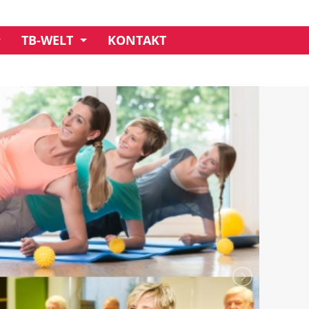
TB-WELT
KONTAKT
UNSER CREDO
GESCHÄFTSSTELLE
MITGLIEDSCHAFT
IMPRESSIONEN
VORSTAND
CLUBHAUS