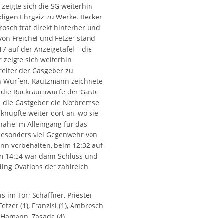
zeigte sich die SG weiterhin
igen Ehrgeiz zu Werke. Becker
rosch traf direkt hinterher und
on Freichel und Fetzer stand
7 auf der Anzeigetafel – die
 zeigte sich weiterhin
eifer der Gasgeber zu
n Würfen. Kautzmann zeichnete
g die Rückraumwürfe der Gäste
en die Gastgeber die Notbremse
 knüpfte weiter dort an, wo sie
inahe im Alleingang für das
 besonders viel Gegenwehr von
nn vorbehalten, beim 12:32 auf
im 14:34 war dann Schluss und
ing Ovations der zahlreich
 im Tor; Schäffner, Priester
, Fetzer (1), Franzisi (1), Ambrosch
), Hamann, Zasada (4)