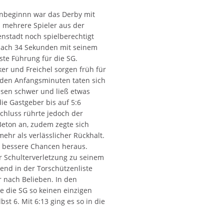
sonbeginnn war das Derby mit
 mehrere Spieler aus der
nstadt noch spielberechtigt
 nach 34 Sekunden mit seinem
rste Führung für die SG.
ker und Freichel sorgen früh für
 den Anfangsminuten taten sich
ssen schwer und ließ etwas
e Gastgeber bis auf 5:6
schluss rührte jedoch der
Beton an, zudem zegte sich
hr als verlässlicher Rückhalt.
SG bessere Chancen heraus.
 Schulterverletzung zu seinem
nd in der Torschützenliste
r nach Belieben. In den
e die SG so keinen einzigen
lbst 6. Mit 6:13 ging es so in die