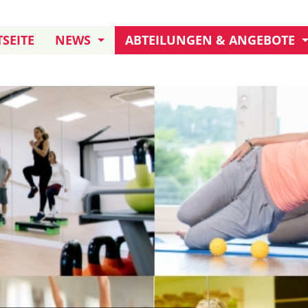
SEITE
NEWS
ABTEILUNGEN & ANGEBOTE
JUBILÄUM: 155 JAHRE TB
KURSANGEBOT
TERMINE UND AKTIONEN
KLETTERN
FREIWILLIGENDIENST
DARTS
TB IN ERITREA
HANDBALL AKTIVE
HANDBALL JUGEND
BOULE
FUSSBALL
TURNEN