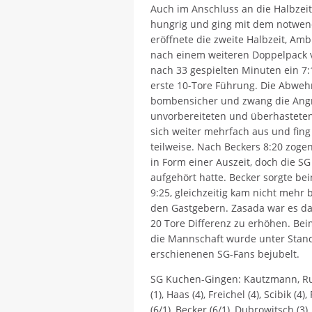
Auch im Anschluss an die Halbzeit 
hungrig und ging mit dem notwend
eröffnete die zweite Halbzeit, Amb
nach einem weiteren Doppelpack v
nach 33 gespielten Minuten ein 7:1
erste 10-Tore Führung. Die Abwehr
bombensicher und zwang die Angr
unvorbereiteten und überhastete
sich weiter mehrfach aus und fin
teilweise. Nach Beckers 8:20 zog
in Form einer Auszeit, doch die SG
aufgehört hatte. Becker sorgte be
9:25, gleichzeitig kam nicht mehr
den Gastgebern. Zasada war es da
20 Tore Differenz zu erhöhen. Be
die Mannschaft wurde unter Stand
erschienenen SG-Fans bejubelt.
SG Kuchen-Gingen: Kautzmann, Rus
(1), Haas (4), Freichel (4), Scibik (4)
(6/1), Becker (6/1), Dubrowitsch (3