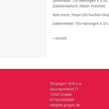
Zeitstrafen: TSV Heiningen II 3, S
(2xDubrowitsch, Fetzer, Freichel)
Rote Karte: Pozan (SG Kuchen-Ginge
Siebenmeter: TSV Heiningen II 3/1
< zurück
TB Gingen 1870 e.V.
Lessingstrasse 17
73333 Gingen
07162/3054309
info@tb-gingen.de