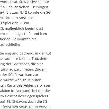
twort parat. Sukzessive konnte
uf 4:8 davonziehen. Heiningen
igt. Bis zum 8:12 konnte die SG
en, doch im Anschluss
as Spiel der SG ein.
SG, maßgeblich beeinflusst
hr die nötige Tiefe und kam
itionen. So konnten die
 aufschließen.
tie eng und packend, in der gut
er auf ihre kosten. Trotzdem
ung der Gastgeber, die sich
istung auszeichneten. Zudem
en der SG. Pozan kam zur
und wurde wenige Minuten
oten Karte des Feldes verwiesen
ktion im Verbund, bei der die
im Gesicht des Gegenspielers
 auf 18:15 davon, doch die SG
mpferischen Seite. Dubrowitsch,