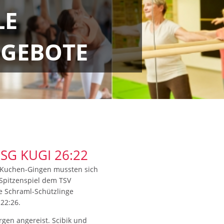
LE
GEBOTE
 SG KUGI 26:22
G Kuchen-Gingen mussten sich
pitzenspiel dem TSV
e Schraml-Schützlinge
22:26.
rgen angereist. Scibik und