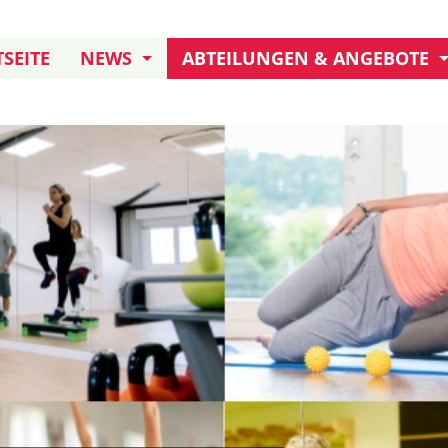
SEITE
NEWS
ABTEILUNGEN & ANGEBOTE
JUBILÄUM: 155 JAHRE TB
KURSANGEBOT
TERMINE UND AKTIONEN
KLETTERN
FREIWILLIGENDIENST
DARTS
TB IN ERITREA
HANDBALL AKTIVE
HANDBALL JUGEND
BOULE
FUSSBALL
TURNEN