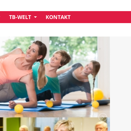
TB-WELT
KONTAKT
UNSER CREDO
GESCHÄFTSSTELLE
MITGLIEDSCHAFT
IMPRESSIONEN
VORSTAND
CLUBHAUS