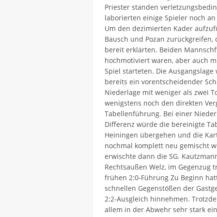
Priester standen verletzungsbedi
laborierten einige Spieler noch a
Um den dezimierten Kader aufzufül
Bausch und Pozan zurückgreifen, 
bereit erklärten. Beiden Mannschf
hochmotiviert waren, aber auch mi
Spiel starteten. Die Ausgangslage 
bereits ein vorentscheidender Schr
Niederlage mit weniger als zwei T
wenigstens noch den direkten Ver
Tabellenführung. Bei einer Nieder
Differenz würde die bereinigte T
Heiningen übergehen und die Kar
nochmal komplett neu gemischt w
erwischte dann die SG. Kautzmann
Rechtsaußen Welz, im Gegenzug t
frühen 2:0-Führung Zu Beginn hatt
schnellen Gegenstößen der Gastg
2:2-Ausgleich hinnehmen. Trotzdem
allem in der Abwehr sehr stark ein