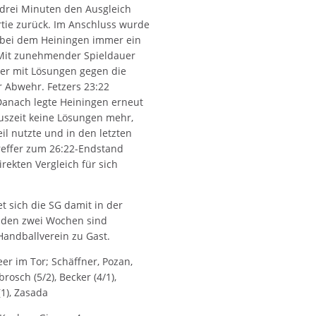
 drei Minuten den Ausgleich
rtie zurück. Im Anschluss wurde
 bei dem Heiningen immer ein
 Mit zunehmender Spieldauer
rer mit Lösungen gegen die
r Abwehr. Fetzers 23:22
Danach legte Heiningen erneut
Auszeit keine Lösungen mehr,
l nutzte und in den letzten
reffer zum 26:22-Endstand
rekten Vergleich für sich
t sich die SG damit in der
nden zwei Wochen sind
Handballverein zu Gast.
r im Tor; Schäffner, Pozan,
mbrosch (5/2), Becker (4/1),
1), Zasada