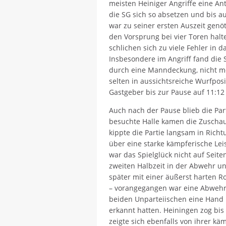
meisten Heiniger Angriffe eine An
die SG sich so absetzen und bis a
war zu seiner ersten Auszeit genöt
den Vorsprung bei vier Toren halt
schlichen sich zu viele Fehler in d
Insbesondere im Angriff fand die 
durch eine Manndeckung, nicht me
selten in aussichtsreiche Wurfpos
Gastgeber bis zur Pause auf 11:12
Auch nach der Pause blieb die Par
besuchte Halle kamen die Zuschau
kippte die Partie langsam in Richt
über eine starke kämpferische Le
war das Spielglück nicht auf Seit
zweiten Halbzeit in der Abwehr 
später mit einer äußerst harten R
– vorangegangen war eine Abwehra
beiden Unparteiischen eine Hand 
erkannt hatten. Heiningen zog bis
zeigte sich ebenfalls von ihrer kä