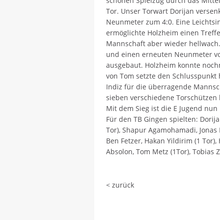
schönen Spielzug durch das Mittel
Tor. Unser Torwart Dorijan versen
Neunmeter zum 4:0. Eine Leichtsi
ermöglichte Holzheim einen Treff
Mannschaft aber wieder hellwach
und einen erneuten Neunmeter v
ausgebaut. Holzheim konnte nochm
von Tom setzte den Schlusspunkt h
Indiz für die überragende Mannsch
sieben verschiedene Torschützen h
Mit dem Sieg ist die E Jugend nun
Für den TB Gingen spielten: Dorijan
Tor), Shapur Agamohamadi, Jonas P
Ben Fetzer, Hakan Yildirim (1 Tor),
Absolon, Tom Metz (1Tor), Tobias Zi
< zurück