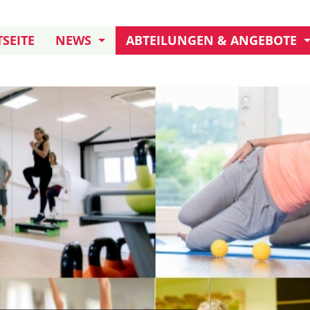
SEITE
NEWS
ABTEILUNGEN & ANGEBOTE
JUBILÄUM: 155 JAHRE TB
KURSANGEBOT
TERMINE UND AKTIONEN
KLETTERN
FREIWILLIGENDIENST
DARTS
TB IN ERITREA
HANDBALL AKTIVE
HANDBALL JUGEND
BOULE
FUSSBALL
TURNEN