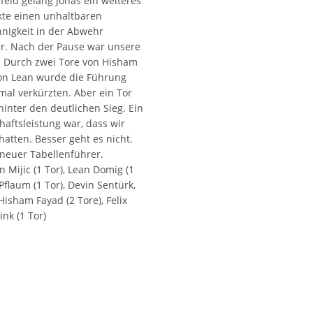
feld gelang Jonas ein weiteres
kte einen unhaltbaren
nnigkeit in der Abwehr
er. Nach der Pause war unsere
. Durch zwei Tore von Hisham
on Lean wurde die Führung
al verkürzten. Aber ein Tor
inter den deutlichen Sieg. Ein
aftsleistung war, dass wir
atten. Besser geht es nicht.
 neuer Tabellenführer.
 Mijic (1 Tor), Lean Domig (1
flaum (1 Tor), Devin Sentürk,
 Hisham Fayad (2 Tore), Felix
nk (1 Tor)