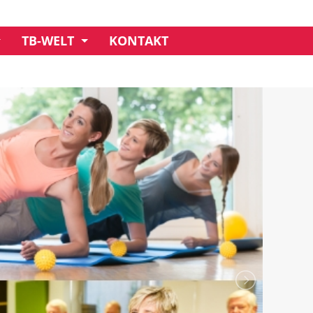
TB-WELT
KONTAKT
UNSER CREDO
GESCHÄFTSSTELLE
MITGLIEDSCHAFT
IMPRESSIONEN
VORSTAND
CLUBHAUS