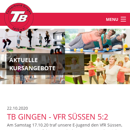
MENU
STARTSEITE
NEWS
AKTUELLE
KURSANGEBOTE
ABTEILUNGEN & ANGEBOTE
TB-WELT
22.10.2020
KONTAKT
TB GINGEN - VFR SÜSSEN 5:2
Am Samstag 17.10.20 traf unsere E-Jugend den VfR Süssen,