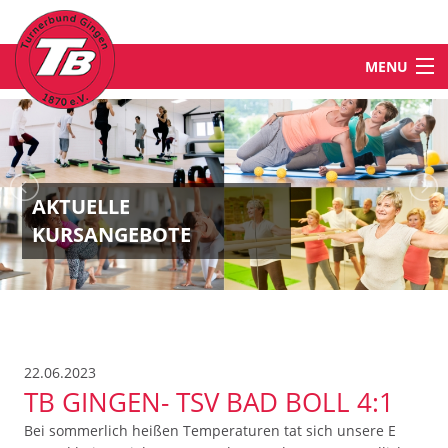
MENU
STARTSEITE
NEWS
AKTUELLE
KURSANGEBOTE
ABTEILUNGEN & ANGEBOTE
TB-WELT
22.06.2023
KONTAKT
TB GINGEN- TSV BAD BOLL 4:1
Bei sommerlich heißen Temperaturen tat sich unsere E