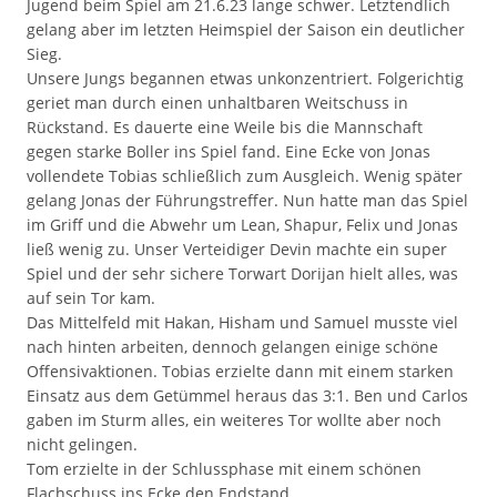
Jugend beim Spiel am 21.6.23 lange schwer. Letztendlich
gelang aber im letzten Heimspiel der Saison ein deutlicher
Sieg.
Unsere Jungs begannen etwas unkonzentriert. Folgerichtig
geriet man durch einen unhaltbaren Weitschuss in
Rückstand. Es dauerte eine Weile bis die Mannschaft
gegen starke Boller ins Spiel fand. Eine Ecke von Jonas
vollendete Tobias schließlich zum Ausgleich. Wenig später
gelang Jonas der Führungstreffer. Nun hatte man das Spiel
im Griff und die Abwehr um Lean, Shapur, Felix und Jonas
ließ wenig zu. Unser Verteidiger Devin machte ein super
Spiel und der sehr sichere Torwart Dorijan hielt alles, was
auf sein Tor kam.
Das Mittelfeld mit Hakan, Hisham und Samuel musste viel
nach hinten arbeiten, dennoch gelangen einige schöne
Offensivaktionen. Tobias erzielte dann mit einem starken
Einsatz aus dem Getümmel heraus das 3:1. Ben und Carlos
gaben im Sturm alles, ein weiteres Tor wollte aber noch
nicht gelingen.
Tom erzielte in der Schlussphase mit einem schönen
Flachschuss ins Ecke den Endstand.