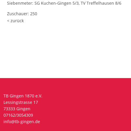
Siebenmeter: SG Kuchen-Gingen 5/3, TV Treffelhausen 8/6
Zuschauer: 250
< zurück
TB Gingen 1870 e.V.
Lessingstrasse 17
73333 Gingen
07162/3054309
info@tb-gingen.de