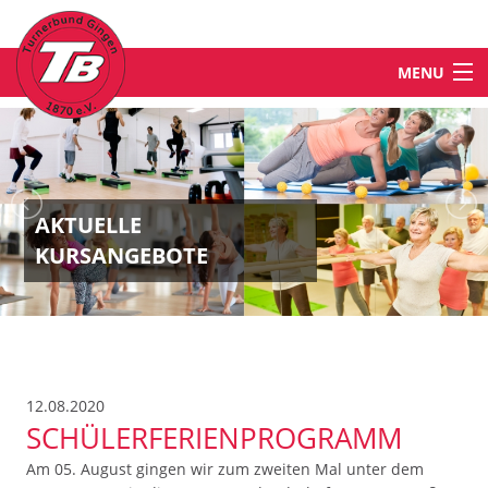
MENU
STARTSEITE
NEWS
AKTUELLE
KURSANGEBOTE
ABTEILUNGEN & ANGEBOTE
TB-WELT
12.08.2020
KONTAKT
SCHÜLERFERIENPROGRAMM
Am 05. August gingen wir zum zweiten Mal unter dem