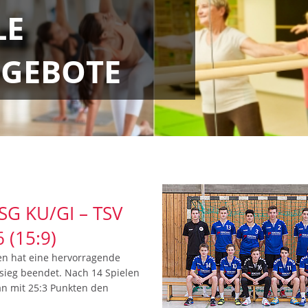
LE
GEBOTE
SG KU/GI – TSV
 (15:9)
en hat eine hervorragende
sieg beendet. Nach 14 Spielen
n mit 25:3 Punkten den