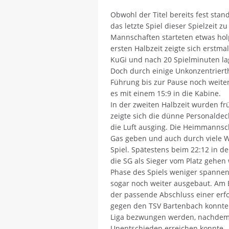
Obwohl der Titel bereits fest stan
das letzte Spiel dieser Spielzeit 
Mannschaften starteten etwas holpr
ersten Halbzeit zeigte sich erstma
KuGi und nach 20 Spielminuten lag
Doch durch einige Unkonzentriert
Führung bis zur Pause noch weite
es mit einem 15:9 in die Kabine.
In der zweiten Halbzeit wurden frü
zeigte sich die dünne Personalde
die Luft ausging. Die Heimmannsc
Gas geben und auch durch viele W
Spiel. Spätestens beim 22:12 in de
die SG als Sieger vom Platz gehen 
Phase des Spiels weniger spanne
sogar noch weiter ausgebaut. Am E
der passende Abschluss einer erfo
gegen den TSV Bartenbach konnte
Liga bezwungen werden, nachdem 
Unentschieden erreichen konnte.