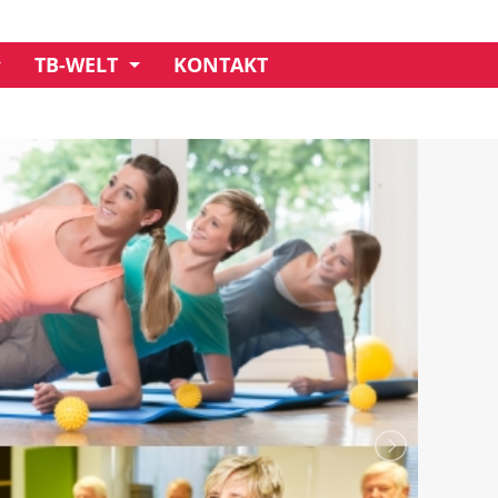
TB-WELT
KONTAKT
UNSER CREDO
GESCHÄFTSSTELLE
MITGLIEDSCHAFT
IMPRESSIONEN
VORSTAND
CLUBHAUS