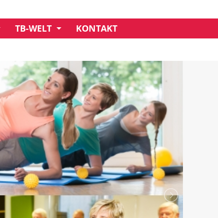
TB-WELT
KONTAKT
UNSER CREDO
GESCHÄFTSSTELLE
MITGLIEDSCHAFT
IMPRESSIONEN
VORSTAND
CLUBHAUS