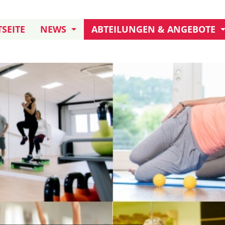
SEITE
NEWS
ABTEILUNGEN & ANGEBOTE
JUBILÄUM: 155 JAHRE TB
KURSANGEBOT
TERMINE UND AKTIONEN
KLETTERN
FREIWILLIGENDIENST
DARTS
TB IN ERITREA
HANDBALL AKTIVE
HANDBALL JUGEND
BOULE
FUSSBALL
TURNEN