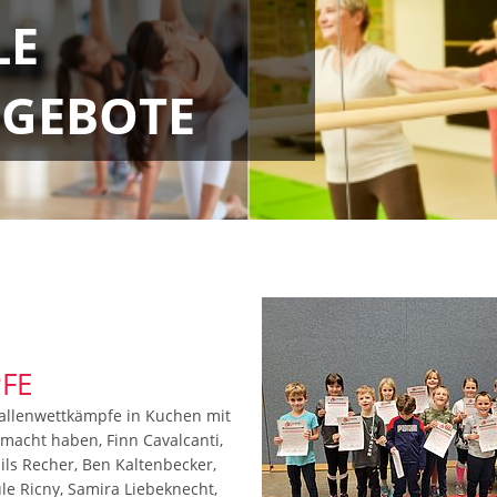
LE
GEBOTE
FE
allenwettkämpfe in Kuchen mit
emacht haben, Finn Cavalcanti,
 Nils Recher, Ben Kaltenbecker,
le Ricny, Samira Liebeknecht,