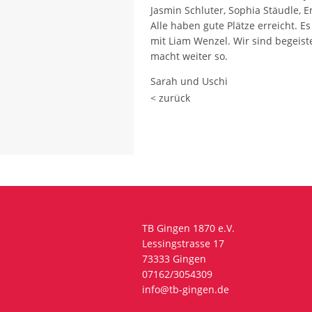
Jasmin Schluter, Sophia Stäudle,
Alle haben gute Plätze erreicht. E
mit Liam Wenzel. Wir sind begeist
macht weiter so.
Sarah und Uschi
< zurück
TB Gingen 1870 e.V.
Lessingstrasse 17
73333 Gingen
07162/3054309
info@tb-gingen.de