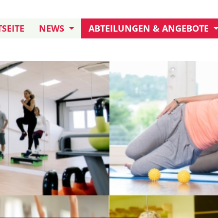
SEITE
NEWS
ABTEILUNGEN & ANGEBOTE
JUBILÄUM: 155 JAHRE TB
KURSANGEBOT
TERMINE UND AKTIONEN
KLETTERN
FREIWILLIGENDIENST
DARTS
TB IN ERITREA
HANDBALL AKTIVE
HANDBALL JUGEND
BOULE
FUSSBALL
TURNEN