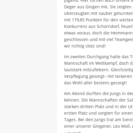
Jugend. Hier turnen auch unsere 
Deger aus Gingen mit. Sie zeigten
überzeugten mit sauber geturnte
mit 179,85 Punkten für den vierten P
Konkurrenz aus Schorndorf, Feue
etwas voraus, doch die Heimmanns
geschlossen und mit viel Teamgeist
wir richtig stolz sind!
Im zweiten Durchgang hatte das T
Mannschaft im Wettkampf, doch das
lautstark mitzufiebern. Gleichzeit
Verpflegung gesorgt– mit leckere
das Wohl aller bestens gesorgt!
Am Abend durften die Jungs in den
können. Die Mannschaften der Süß
starken dritten Platz und in der L
ersten Platz und sorgten für eine
Tages. Bei den Jungs trat am Son
einer unserer Gingener, Leo Moll, 