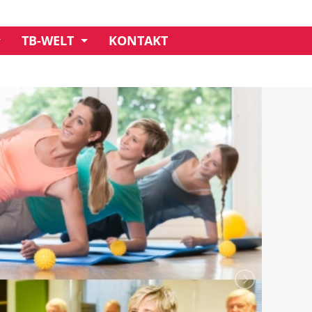
TB-WELT
KONTAKT
UNSER CREDO
GESCHÄFTSSTELLE
MITGLIEDSCHAFT
IMPRESSIONEN
VORSTAND
CLUBHAUS