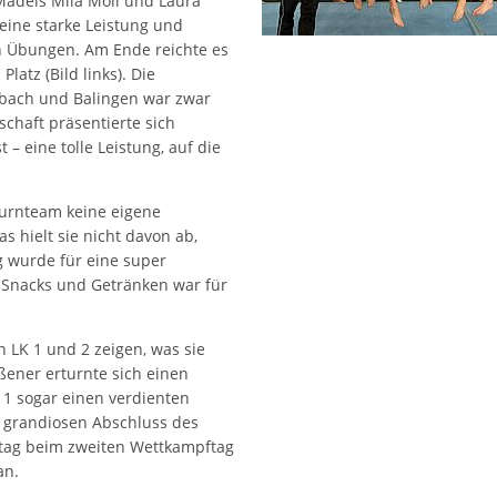
Mädels Mila Moll und Laura
 eine starke Leistung und
n Übungen. Am Ende reichte es
latz (Bild links). Die
rbach und Balingen war zwar
chaft präsentierte sich
 – eine tolle Leistung, auf die
urnteam keine eigene
 hielt sie nicht davon ab,
ig wurde für eine super
n Snacks und Getränken war für
 LK 1 und 2 zeigen, was sie
ener erturnte sich einen
K 1 sogar einen verdienten
n grandiosen Abschluss des
ntag beim zweiten Wettkampftag
an.