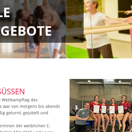
LE
GEBOTE
ÜSSEN
e Wettkampftag des
es war von morgens bis abends
ßig geturnt, gejubelt und
rinnen der weiblichen C-