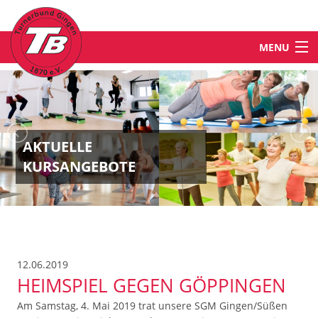
MENU
STARTSEITE
NEWS
AKTUELLE
KURSANGEBOTE
ABTEILUNGEN & ANGEBOTE
TB-WELT
12.06.2019
KONTAKT
HEIMSPIEL GEGEN GÖPPINGEN
Am Samstag, 4. Mai 2019 trat unsere SGM Gingen/Süßen