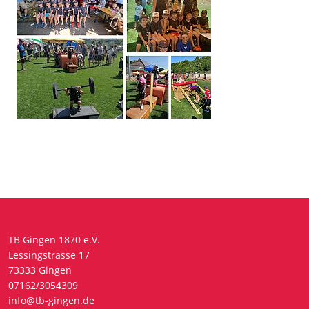
TB Gingen 1870 e.V.
Lessingstrasse 17
73333 Gingen
07162/3054309
info@tb-gingen.de