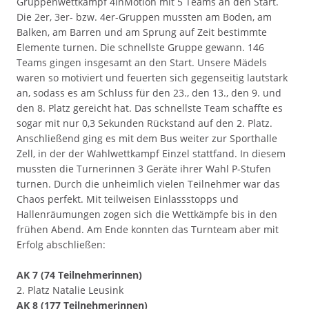
Gruppenwettkampf 4inMotion mit 5 Teams an den Start.
Die 2er, 3er- bzw. 4er-Gruppen mussten am Boden, am
Balken, am Barren und am Sprung auf Zeit bestimmte
Elemente turnen. Die schnellste Gruppe gewann. 146
Teams gingen insgesamt an den Start. Unsere Mädels
waren so motiviert und feuerten sich gegenseitig lautstark
an, sodass es am Schluss für den 23., den 13., den 9. und
den 8. Platz gereicht hat. Das schnellste Team schaffte es
sogar mit nur 0,3 Sekunden Rückstand auf den 2. Platz.
Anschließend ging es mit dem Bus weiter zur Sporthalle
Zell, in der der Wahlwettkampf Einzel stattfand. In diesem
mussten die Turnerinnen 3 Geräte ihrer Wahl P-Stufen
turnen. Durch die unheimlich vielen Teilnehmer war das
Chaos perfekt. Mit teilweisen Einlassstopps und
Hallenräumungen zogen sich die Wettkämpfe bis in den
frühen Abend. Am Ende konnten das Turnteam aber mit
Erfolg abschließen:
AK 7 (74 Teilnehmerinnen)
2. Platz Natalie Leusink
AK 8 (177 Teilnehmerinnen)