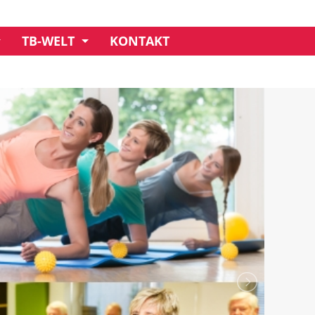
TB-WELT
KONTAKT
UNSER CREDO
GESCHÄFTSSTELLE
MITGLIEDSCHAFT
IMPRESSIONEN
VORSTAND
CLUBHAUS