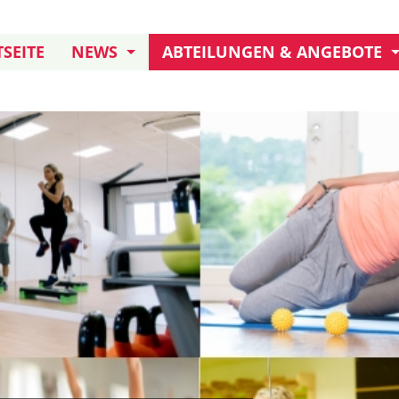
SEITE
NEWS
ABTEILUNGEN & ANGEBOTE
JUBILÄUM: 155 JAHRE TB
KURSANGEBOT
TERMINE UND AKTIONEN
KLETTERN
FREIWILLIGENDIENST
DARTS
TB IN ERITREA
HANDBALL AKTIVE
HANDBALL JUGEND
BOULE
FUSSBALL
TURNEN