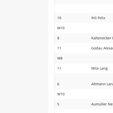
10
Ihli Felix
M10
8
Kaltenecker
11
Godau Alexa
W8
11
Mila Lang
6
Altmann Lar
W10
5
Aumüller Ne