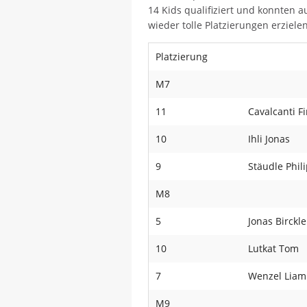
14 Kids qualifiziert und konnten 
wieder tolle Platzierungen erziele
Platzierung
M7
11
Cavalcanti F
10
Ihli Jonas
9
Stäudle Phil
M8
5
Jonas Birckle
10
Lutkat Tom
7
Wenzel Liam
M9