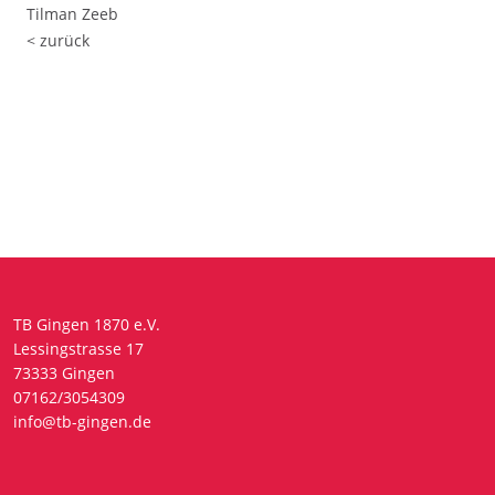
Tilman Zeeb
< zurück
TB Gingen 1870 e.V.
Lessingstrasse 17
73333 Gingen
07162/3054309
info@tb-gingen.de